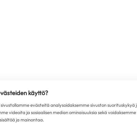
evästeiden käyttö?
ivustollamme evästeitä analysoidaksemme sivuston suorituskykyä j
mme videoita ja sosiaalisen median ominaisuuksia sekä voidaksemme
isältöä ja mainontaa.