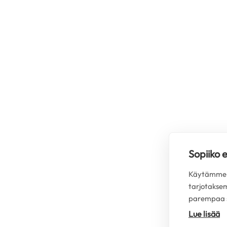
Sopiiko 
Käytämme s
tarjotakse
parempaa s
Lue lisää