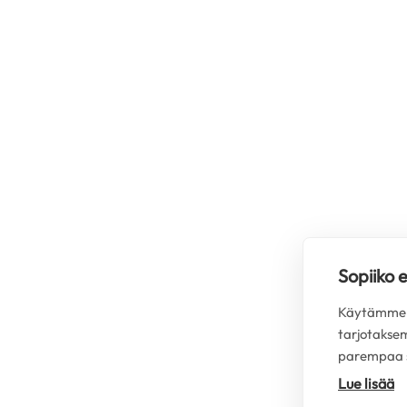
Sopiiko 
Käytämme s
tarjotakse
parempaa s
Lue lisää