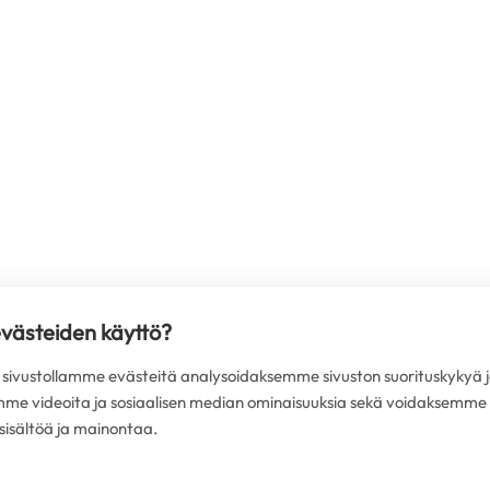
evästeiden käyttö?
ivustollamme evästeitä analysoidaksemme sivuston suorituskykyä j
mme videoita ja sosiaalisen median ominaisuuksia sekä voidaksemme
isältöä ja mainontaa.