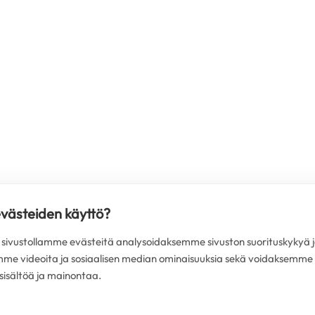
evästeiden käyttö?
ivustollamme evästeitä analysoidaksemme sivuston suorituskykyä j
mme videoita ja sosiaalisen median ominaisuuksia sekä voidaksemme
isältöä ja mainontaa.