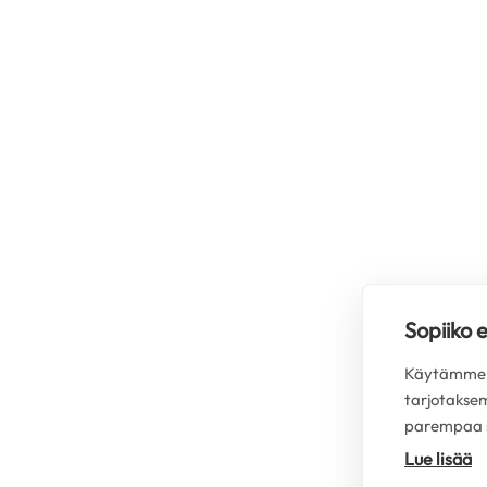
Sopiiko 
Käytämme s
tarjotakse
parempaa s
Lue lisää