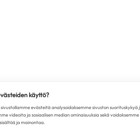
evästeiden käyttö?
ivustollamme evästeitä analysoidaksemme sivuston suorituskykyä j
mme videoita ja sosiaalisen median ominaisuuksia sekä voidaksemme
isältöä ja mainontaa.