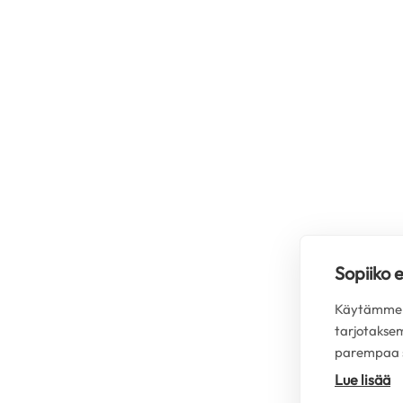
Sopiiko 
Käytämme s
tarjotakse
parempaa s
Lue lisää