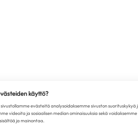
evästeiden käyttö?
ivustollamme evästeitä analysoidaksemme sivuston suorituskykyä j
mme videoita ja sosiaalisen median ominaisuuksia sekä voidaksemme
isältöä ja mainontaa.