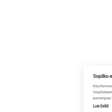
Sopiiko 
Käytämme s
tarjotakse
parempaa s
Lue lisää