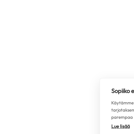
Sopiiko 
Käytämme s
tarjotakse
parempaa s
Lue lisää