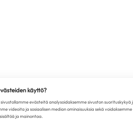
evästeiden käyttö?
ivustollamme evästeitä analysoidaksemme sivuston suorituskykyä j
mme videoita ja sosiaalisen median ominaisuuksia sekä voidaksemme
isältöä ja mainontaa.